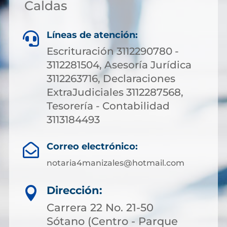
Caldas
Líneas de atención:

Escrituración 3112290780 -
3112281504, Asesoría Jurídica
3112263716, Declaraciones
ExtraJudiciales 3112287568,
Tesorería - Contabilidad
3113184493
Correo electrónico:

notaria4manizales@hotmail.com
Dirección:

Carrera 22 No. 21-50
Sótano (Centro - Parque