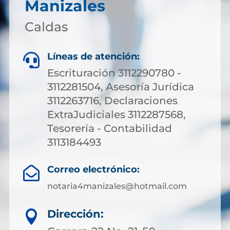
Manizales
Caldas
Líneas de atención:

Escrituración 3112290780 -
3112281504, Asesoría Jurídica
3112263716, Declaraciones
ExtraJudiciales 3112287568,
Tesorería - Contabilidad
3113184493
Correo electrónico:

notaria4manizales@hotmail.com
Dirección:
