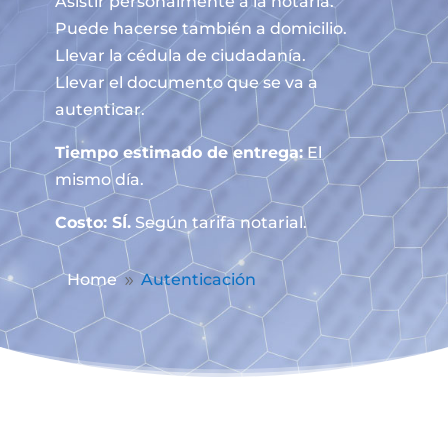
Asistir personalmente a la notaría.
Puede hacerse también a domicilio.
Llevar la cédula de ciudadanía.
Llevar el documento que se va a
autenticar.
Tiempo estimado de entrega:
El
mismo día.
Costo: SÍ.
Según tarifa notarial.
Home
Autenticación
9