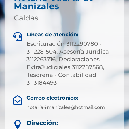
Manizales
Caldas
Líneas de atención:

Escrituración 3112290780 -
3112281504, Asesoría Jurídica
3112263716, Declaraciones
ExtraJudiciales 3112287568,
Tesorería - Contabilidad
3113184493
Correo electrónico:

notaria4manizales@hotmail.com
Dirección:
