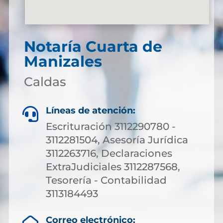
Notaría Cuarta de
Manizales
Caldas
Líneas de atención:

Escrituración 3112290780 -
3112281504, Asesoría Jurídica
3112263716, Declaraciones
ExtraJudiciales 3112287568,
Tesorería - Contabilidad
3113184493
Correo electrónico: