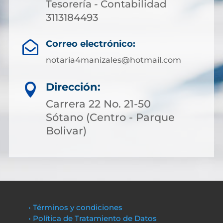
Tesorería - Contabilidad
3113184493
Correo electrónico:

notaria4manizales@hotmail.com
Dirección:

Carrera 22 No. 21-50
Sótano (Centro - Parque
Bolivar)
• Términos y condiciones
• Política de Tratamiento de Datos