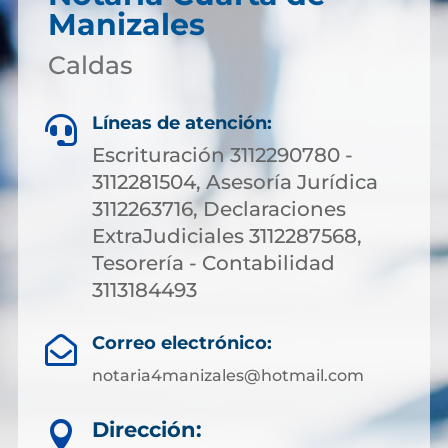
Manizales
Caldas
Líneas de atención:

Escrituración 3112290780 -
3112281504, Asesoría Jurídica
3112263716, Declaraciones
ExtraJudiciales 3112287568,
Tesorería - Contabilidad
3113184493
Correo electrónico:

notaria4manizales@hotmail.com
Dirección:
