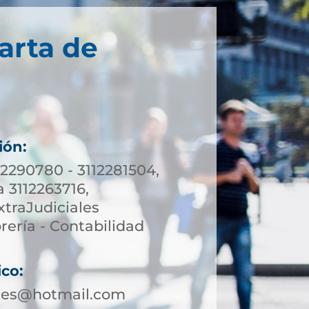
arta de
ión:
12290780 - 3112281504,
a 3112263716,
xtraJudiciales
rería - Contabilidad
ico:
les@hotmail.com