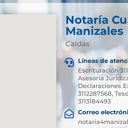
Notaría Cu
Manizales
Caldas
Líneas de atenc

Escrituración 31
Asesoría Jurídic
Declaraciones E
3112287568, Teso
3113184493
Correo electrón

notaria4maniza