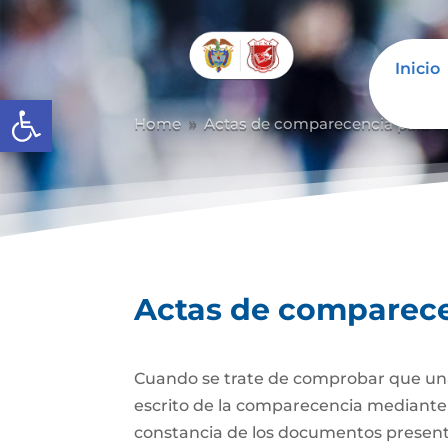
Inicio
Abrir barra de herramientas
Home
Actas de comparecencia para ot
9
Actas de comparecen
Cuando se trate de comprobar que una 
escrito de la comparecencia mediante ac
constancia de los documentos presen