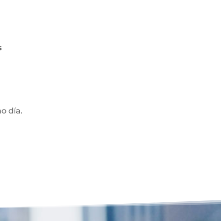
s
mo día.