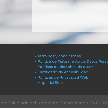
• Términos y condiciones
• Política de Tratamiento de Datos Pers
• Políticas de derechos de autor
• Certificado de Accesibilidad
• Políticas de Privacidad Web
• Mapa del Sitio
ón Colegiada del Notariado Colombiano UCNC | 20