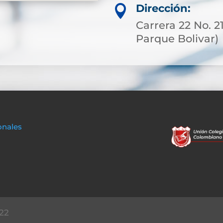
Dirección:

Carrera 22 No. 2
Parque Bolivar)
onales
22