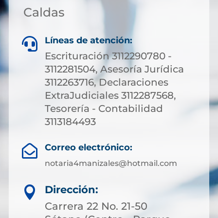
Caldas
Líneas de atención:

Escrituración 3112290780 -
3112281504, Asesoría Jurídica
3112263716, Declaraciones
ExtraJudiciales 3112287568,
Tesorería - Contabilidad
3113184493
Correo electrónico:

notaria4manizales@hotmail.com
Dirección:

Carrera 22 No. 21-50