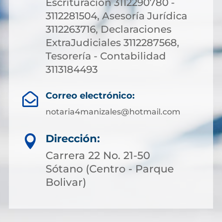
Escrituración 3112290780 -
3112281504, Asesoría Jurídica
3112263716, Declaraciones
ExtraJudiciales 3112287568,
Tesorería - Contabilidad
3113184493
Correo electrónico:

notaria4manizales@hotmail.com
Dirección:

Carrera 22 No. 21-50
Sótano (Centro - Parque
Bolivar)