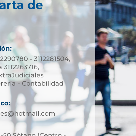
arta de
ión:
12290780 - 3112281504,
a 3112263716,
xtraJudiciales
rería - Contabilidad
ico:
les@hotmail.com
1-50 Sótano (Centro -