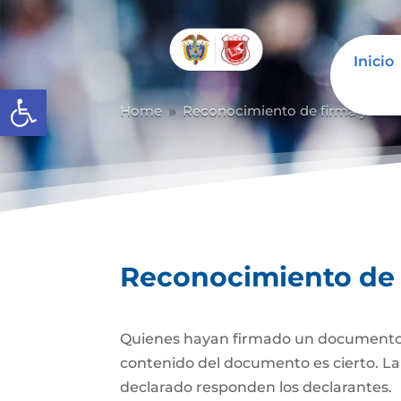
Inicio
Abrir barra de herramientas
Home
Reconocimiento de firma y con
9
Reconocimiento de 
Quienes hayan firmado un documento pr
contenido del documento es cierto. La d
declarado responden los declarantes.