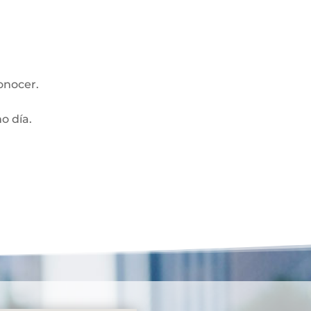
onocer.
mo día.