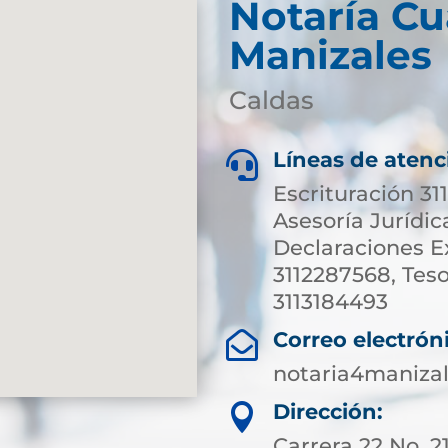
Notaría Cu
Manizales
Caldas
Líneas de atenc

Escrituración 31
Asesoría Jurídic
Declaraciones E
3112287568, Teso
3113184493
Correo electrón

notaria4maniza
Dirección:

Carrera 22 No. 2