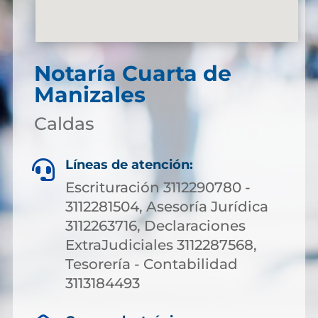
Notaría Cuarta de
Manizales
Caldas
Líneas de atención:

Escrituración 3112290780 -
3112281504, Asesoría Jurídica
3112263716, Declaraciones
ExtraJudiciales 3112287568,
Tesorería - Contabilidad
3113184493