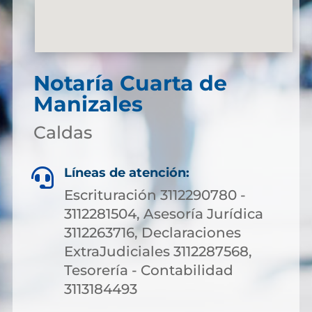
Notaría Cuarta de
Manizales
Caldas
Líneas de atención:

Escrituración 3112290780 -
3112281504, Asesoría Jurídica
3112263716, Declaraciones
ExtraJudiciales 3112287568,
Tesorería - Contabilidad
3113184493