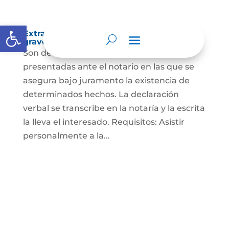
Abrir barra de herramientas
Extra-proceso o declaración bajo la
gravedad de juramento
Son declaraciones verbales o escritas
presentadas ante el notario en las que se
asegura bajo juramento la existencia de
determinados hechos. La declaración
verbal se transcribe en la notaría y la escrita
la lleva el interesado. Requisitos: Asistir
personalmente a la...