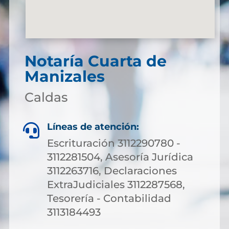
Notaría Cuarta de
Manizales
Caldas
Líneas de atención:

Escrituración 3112290780 -
3112281504, Asesoría Jurídica
3112263716, Declaraciones
ExtraJudiciales 3112287568,
Tesorería - Contabilidad
3113184493