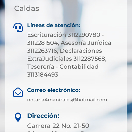
Caldas
Líneas de atención:

Escrituración 3112290780 -
3112281504, Asesoría Jurídica
3112263716, Declaraciones
ExtraJudiciales 3112287568,
Tesorería - Contabilidad
3113184493
Correo electrónico:

notaria4manizales@hotmail.com
Dirección:

Carrera 22 No. 21-50