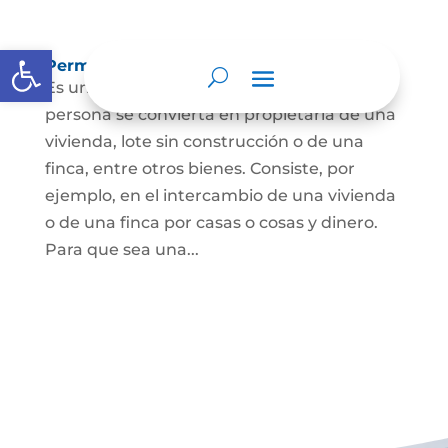
Abrir barra de herramientas
Permuta de Inmuebles
Es uno de los contratos para que una
persona se convierta en propietaria de una
vivienda, lote sin construcción o de una
finca, entre otros bienes. Consiste, por
ejemplo, en el intercambio de una vivienda
o de una finca por casas o cosas y dinero.
Para que sea una...