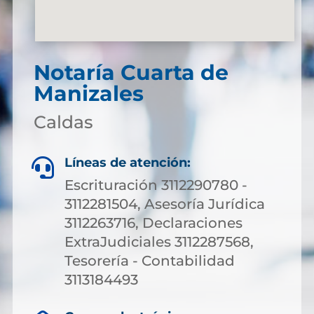
Notaría Cuarta de
Manizales
Caldas
Líneas de atención:

Escrituración 3112290780 -
3112281504, Asesoría Jurídica
3112263716, Declaraciones
ExtraJudiciales 3112287568,
Tesorería - Contabilidad
3113184493