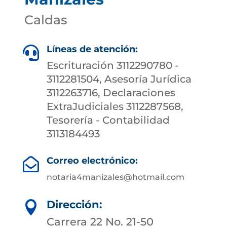
Caldas
Líneas de atención:

Escrituración 3112290780 -
3112281504, Asesoría Jurídica
3112263716, Declaraciones
ExtraJudiciales 3112287568,
Tesorería - Contabilidad
3113184493
Correo electrónico:

notaria4manizales@hotmail.com
Dirección:

Carrera 22 No. 21-50