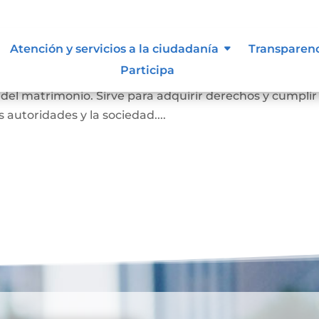
imonio
Atención y servicios a la ciudadanía
Transparen
Participa
a probar que una persona está casada. En él se registr
o del matrimonio. Sirve para adquirir derechos y cumplir
as autoridades y la sociedad....