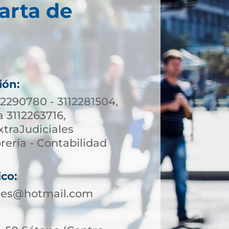
arta de
ión:
12290780 - 3112281504,
a 3112263716,
xtraJudiciales
rería - Contabilidad
ico:
les@hotmail.com