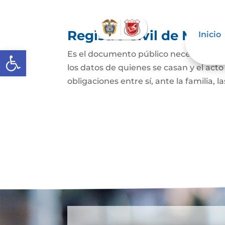
Registro Civil de Matr
Inicio
Abrir barra de herramientas
Es el documento público necesario par
los datos de quienes se casan y el act
obligaciones entre sí, ante la familia, l