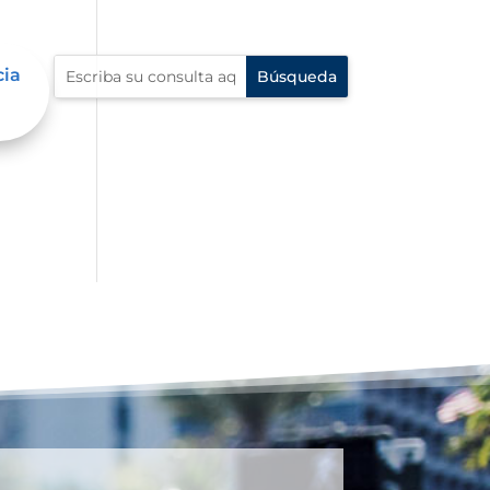
cia
an