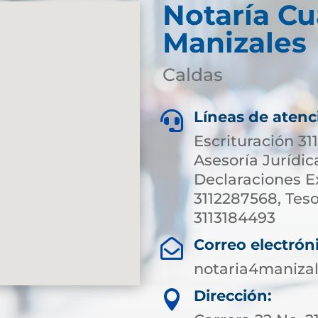
Notaría Cu
Manizales
Caldas
Líneas de atenc

Escrituración 31
Asesoría Jurídic
Declaraciones E
3112287568, Teso
3113184493
Correo electrón

notaria4maniza
Dirección:
