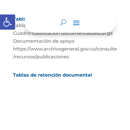
Abrir barra de herramientas
Tablas de retención documental
Tablas de Retención documental Descarga
Cuadro clasificación documentalDescarga
Documentación de apoyo
https://www.archivogeneral.gov.co/consulte
/recursos/publicaciones
Tablas de retención documental